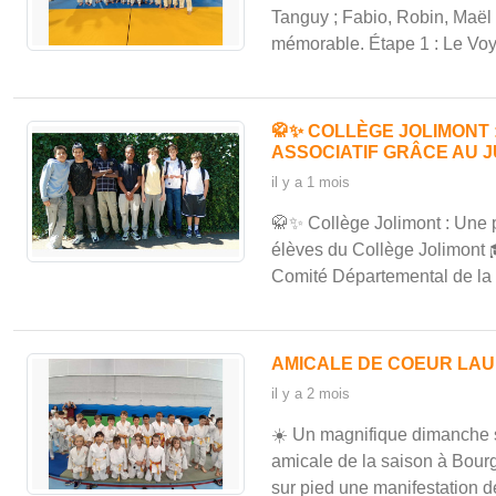
Tanguy ; Fabio, Robin, Maël 
mémorable. Étape 1 : Le Voy
🥋✨ COLLÈGE JOLIMONT 
ASSOCIATIF GRÂCE AU JU
il y a 1 mois
🥋✨ Collège Jolimont : Une pa
élèves du Collège Jolimont 🎓
Comité Départemental de la 
AMICALE DE COEUR LA
il y a 2 mois
☀️ Un magnifique dimanche so
amicale de la saison à Bourg
sur pied une manifestation de