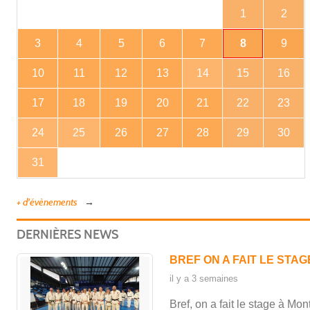
1
2
3
4
5
6
7
8
9
10
11
12
13
14
15
16
17
18
19
20
21
22
23
24
25
26
27
28
29
30
31
+ d'évènements
DERNIÈRES NEWS
BREF ON A FAIT LE STA
il y a 3 semaines
Bref, on a fait le stage à Mo