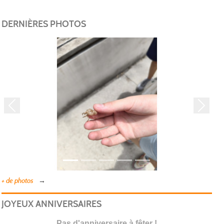
DERNIÈRES PHOTOS
Précedent
Suivan
+ de photos
JOYEUX ANNIVERSAIRES
Pas d'anniversaire à fêter !