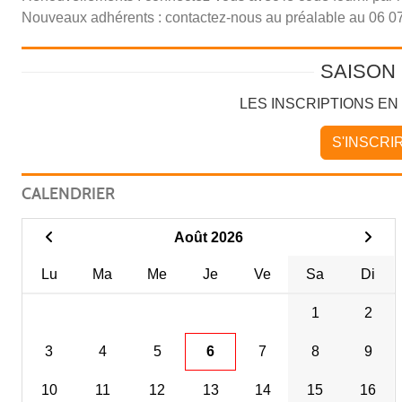
Nouveaux adhérents : contactez-nous au préalable au 06 07
SAISON 
LES INSCRIPTIONS EN
S'INSCRI
CALENDRIER
Août 2026
Lu
Ma
Me
Je
Ve
Sa
Di
1
2
3
4
5
6
7
8
9
10
11
12
13
14
15
16