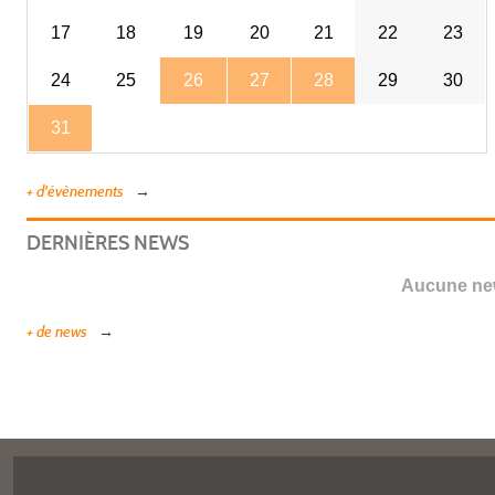
17
18
19
20
21
22
23
24
25
26
27
28
29
30
31
+ d'évènements
DERNIÈRES NEWS
Aucune new
+ de news